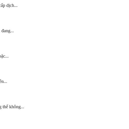
ấp dịch...
 đang...
ặc...
n...
 thể không...