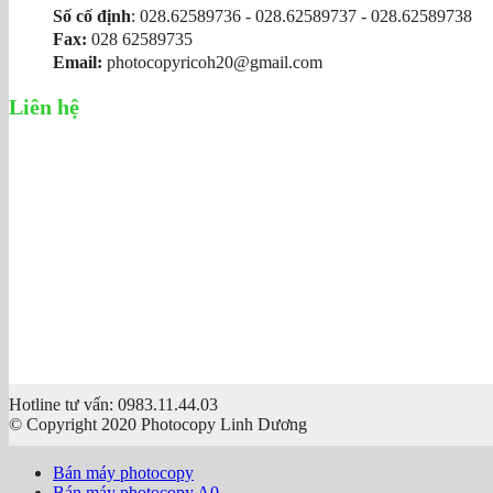
Số cố định
: 028.62589736 - 028.62589737 - 028.62589738
Fax:
028 62589735
Email:
photocopyricoh20@gmail.com
Liên hệ
Hotline tư vấn: 0983.11.44.03
© Copyright 2020 Photocopy Linh Dương
Bán máy photocopy
Bán máy photocopy A0