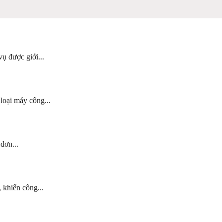
ụ được giới...
loại máy công...
đơn...
 khiến công...