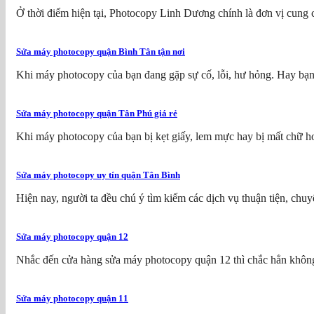
Ở thời điểm hiện tại, Photocopy Linh Dương chính là đơn vị cung c
Sửa máy photocopy quận Bình Tân tận nơi
Khi máy photocopy của bạn đang gặp sự cố, lỗi, hư hỏng. Hay bạn
Sửa máy photocopy quận Tân Phú giá rẻ
Khi máy photocopy của bạn bị kẹt giấy, lem mực hay bị mất chữ ho
Sửa máy photocopy uy tín quận Tân Bình
Hiện nay, người ta đều chú ý tìm kiếm các dịch vụ thuận tiện, chuyê
Sửa máy photocopy quận 12
Nhắc đến cửa hàng sửa máy photocopy quận 12 thì chắc hẳn không
Sửa máy photocopy quận 11