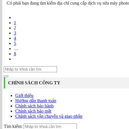
Có phải bạn đang tìm kiếm địa chỉ cung cấp dịch vụ sửa máy photo
1
2
3
4
5
…
8
CHÍNH SÁCH CÔNG TY
Giới thiệu
Hướng dẫn thanh toán
Chính sách bảo hành
Chính sách bảo mật
Chính sách vận chuyển và giao nhận
Tìm kiếm: