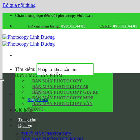
Bỏ qua nội dung
Chào mừng bạn đến với photocopy Đức Lan
Tư vấn mua hàng:
098.311.44.03
CSKH:
098.311.44.03
Tìm kiếm:
DANH MỤC SẢN PHẨM
BÁN MÁY PHOTOCOPY
BÁN MÁY PHOTOCOPY A0
BÁN MÁY PHOTOCOPY GIÁ RẺ
BÁN MÁY PHOTOCOPY MINI
Khuyến mãi
BÁN MÁY PHOTOCOPY VĂN
PHÒNG
Giỏ hàng
Trang chủ
Dịch vụ
THUÊ MÁY PHOTOCOPY
BÁN MÁY PHOTOCOPY RICOH